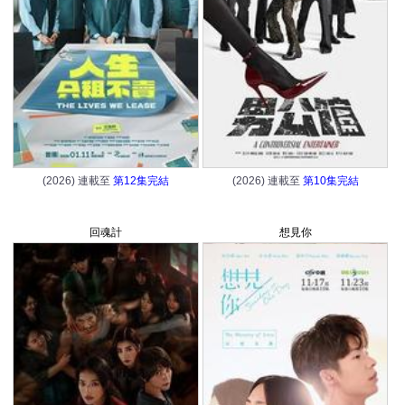
(2026) 連載至
第12集完結
(2026) 連載至
第10集完結
回魂計
想見你