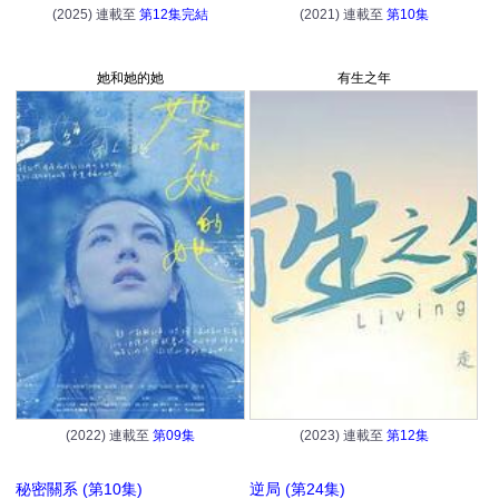
(2025) 連載至
第12集完結
(2021) 連載至
第10集
她和她的她
有生之年
(2022) 連載至
第09集
(2023) 連載至
第12集
秘密關系 (第10集)
逆局 (第24集)