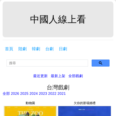
中國人線上看
首頁
陸劇
韓劇
台劇
日劇
最近更新
最新上架
全部戲劇
台灣戲劇
全部
2026
2025
2024
2023
2022
2021
動物園
欠你的那場婚禮