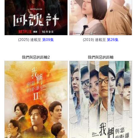
(2025) 連載至
第09集
(2019) 連載至
第26集
我們與惡的距離2
我們與惡的距離