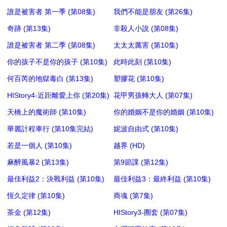
誰是被害者 第一季 (第08集)
我們不能是朋友 (第26集)
奇跡 (第13集)
非殺人小說 (第08集)
誰是被害者 第二季 (第08集)
太太太厲害 (第10集)
你的孩子不是你的孩子 (第10集)
此時此刻 (第10集)
何百芮的地獄毒白 (第13集)
塑膠花 (第10集)
HIStory4-近距離愛上你 (第20集)
花甲男孩轉大人 (第07集)
天橋上的魔術師 (第10集)
你的婚姻不是你的婚姻 (第10集)
華麗計程車行 (第10集完結)
妮波自由式 (第10集)
若是一個人 (第10集)
越界 (HD)
麻醉風暴2 (第13集)
第9節課 (第12集)
最佳利益2：決戰利益 (第10集)
最佳利益3：最終利益 (第10集)
恆久定律 (第10集)
商魂 (第7集)
茶金 (第12集)
HIStory3-圈套 (第07集)