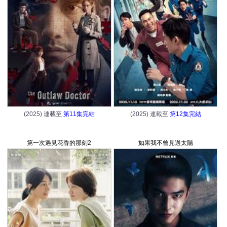
(2025) 連載至
第11集完結
(2025) 連載至
第12集完結
第一次遇見花香的那刻2
如果我不曾見過太陽