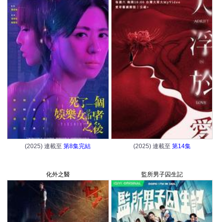
(2025) 連載至
第8集完結
(2025) 連載至
第14集
化外之醫
監所男子囚生記