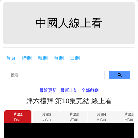
中國人線上看
首頁
陸劇
韓劇
台劇
日劇
最近更新
最新上架
全部戲劇
拜六禮拜 第10集完結 線上看
片源1
片源2
片源3
片源4
片源5
IYun
JYun
JYun
HYun
FYun