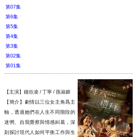
第07集
第6集
第5集
第4集
第3集
第02集
第01集
【主演】鐘欣凌 / 丁寧 / 孫淑媚
【簡介】劇情以三位女主角爲主
軸，透過她們在人生不同階段的
迷惘、自我覺察與情感糾葛，深
刻探討現代人如何平衡工作與生