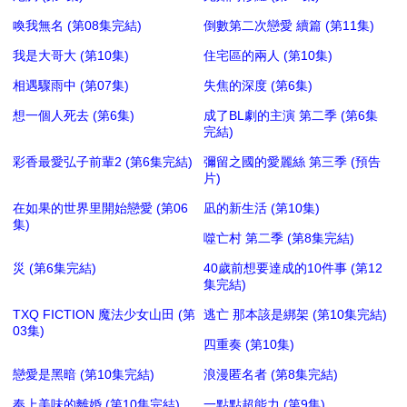
喚我無名 (第08集完結)
倒數第二次戀愛 續篇 (第11集)
我是大哥大 (第10集)
住宅區的兩人 (第10集)
相遇驟雨中 (第07集)
失焦的深度 (第6集)
想一個人死去 (第6集)
成了BL劇的主演 第二季 (第6集
完結)
彩香最愛弘子前輩2 (第6集完結)
彌留之國的愛麗絲 第三季 (預告
片)
在如果的世界里開始戀愛 (第06
凪的新生活 (第10集)
集)
噬亡村 第二季 (第8集完結)
災 (第6集完結)
40歲前想要達成的10件事 (第12
集完結)
TXQ FICTION 魔法少女山田 (第
逃亡 那本該是綁架 (第10集完結)
03集)
四重奏 (第10集)
戀愛是黑暗 (第10集完結)
浪漫匿名者 (第8集完結)
奉上美味的離婚 (第10集完結)
一點點超能力 (第9集)