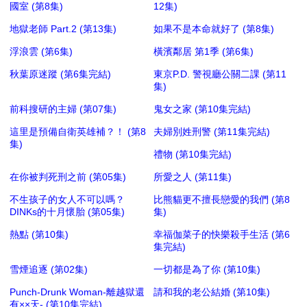
國室 (第8集)
12集)
地獄老師 Part.2 (第13集)
如果不是本命就好了 (第8集)
浮浪雲 (第6集)
橫濱鄰居 第1季 (第6集)
秋葉原迷蹤 (第6集完結)
東京P.D. 警視廳公關二課 (第11
集)
前科搜研的主婦 (第07集)
鬼女之家 (第10集完結)
這里是預備自衛英雄補？！ (第8
夫婦別姓刑警 (第11集完結)
集)
禮物 (第10集完結)
在你被判死刑之前 (第05集)
所愛之人 (第11集)
不生孩子的女人不可以嗎？
比熊貓更不擅長戀愛的我們 (第8
DINKs的十月懷胎 (第05集)
集)
熱點 (第10集)
幸福伽菜子的快樂殺手生活 (第6
集完結)
雪煙追逐 (第02集)
一切都是為了你 (第10集)
Punch-Drunk Woman-離越獄還
請和我的老公結婚 (第10集)
有××天- (第10集完結)