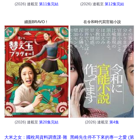
(2026) 連載至
第11集完結
(2026) 連載至
第12集完結
續面BRAVO！
在令和時代寫官能小說
(2026) 連載至
第20集完結
(2026) 連載至
第4集
大米之女：國稅局資料調查課·雜
黑崎先生停不下來的專一之愛 (第