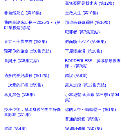
毫無疑問是我丈夫 (第12集)
非自然死亡 (第10集)
重啟人生 (第10集)
我的事說來話長～2025春～ (第
那你來做做看啊 (第10集)
02集後篇完結)
犯罪者 (第7集完結)
東京三十歲左右 (第3集)
假面騎士ZZZ (第46集)
殺死你的旅途 (第6集完結)
平屋慢生活 (第20集)
血與汗 (第8集完結)
BORDERLESS～廣域移動搜查
隊～ (第9集)
過多的愛與謀殺 (第12集)
錯誤 (第8集)
一次元的扦插 (第5集)
露奈之殤 (第12集完結)
再見黑色 (第5集)
小本經營 金與銀 第三季 (第04
集)
換座位後，發現身後的男生好像
你的天空～晴轉戀～ (第1集)
喜歡我 (第1集)
普通的戀愛 (第5集)
尾調 (第4集)
宛如阿修羅 (第07集)