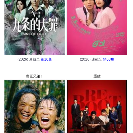
(2026) 連載至
第10集
(2026) 連載至
第08集
豐臣兄弟！
重啟