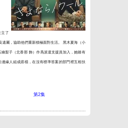
設立了
及遺屬，協助他們重新積極面對生活。 黑木夏海（小
石繪梨子（北香那 飾）作爲派遣支援員加入，她雖有
的邊緣人組成搭檔，在沒有標準答案的部門裡互相扶
第2集