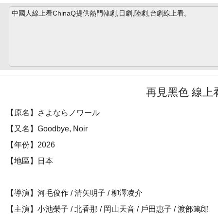
中國人線上看ChinaQ提供熱門韓劇,日劇,陸劇,台劇線上看。
再見黑色 線上
【原名】さよならノワール
【又名】Goodbye, Noir
【年份】2026
【地區】日本
【導演】河毛俊作 / 清矢明子 / 柳澤凌介
【主演】小池榮子 / 北香那 / 岡山天音 / 戶田惠子 / 渡部篤郎