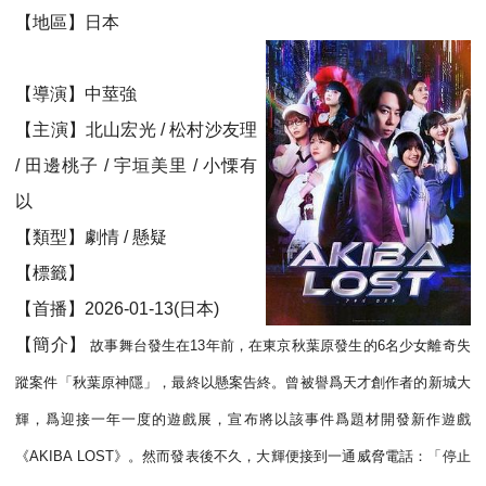
【地區】日本
【導演】中莖強
【主演】北山宏光 / 松村沙友理
/ 田邊桃子 / 宇垣美里 / 小慄有
以
【類型】劇情 / 懸疑
【標籤】
【首播】2026-01-13(日本)
【簡介】
故事舞台發生在13年前，在東京秋葉原發生的6名少女離奇失
蹤案件「秋葉原神隱」，最終以懸案告終。曾被譽爲天才創作者的新城大
輝，爲迎接一年一度的遊戲展，宣布將以該事件爲題材開發新作遊戲
《AKIBA LOST》。然而發表後不久，大輝便接到一通威脅電話：「停止