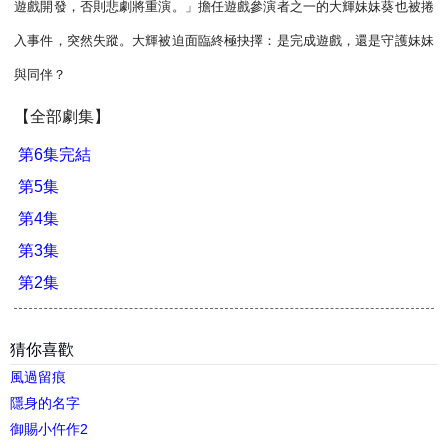
遊戲開發，否則悲劇將重演。」擔任遊戲參演者之一的大輝妹妹葵也被捲
入事件，突然失蹤。大輝被迫面臨終極抉擇：是完成遊戲，還是守護妹妹
與同伴？
【全部劇集】
第6集完結
第5集
第4集
第3集
第2集
猜你喜歡
風過留痕
隱身的名字
御賜小仵作2