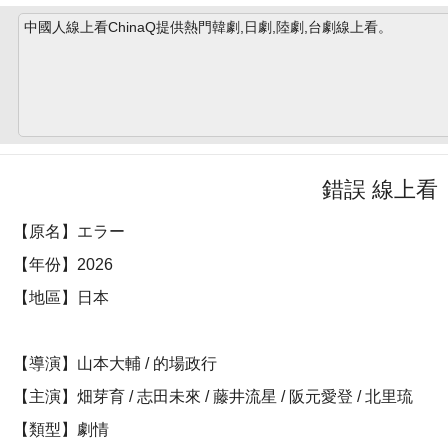
中國人線上看ChinaQ提供熱門韓劇,日劇,陸劇,台劇線上看。
錯誤 線上看
【原名】エラー
【年份】2026
【地區】日本
【導演】山本大輔 / 的場政行
【主演】畑芽育 / 志田未來 / 藤井流星 / 阪元愛登 / 北里琉
【類型】劇情