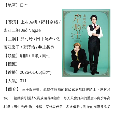
【地區】日本
【導演】上村奈帆 / 野村奈緒 /
永江二朗 Jirô Nagae
【主演】沢村玲 / 田中洸希 / 佐
藤江梨子 / 宮澤佑 / 井上想良
【類型】劇情 / 喜劇 / 同性
【標籤】
【首播】2026-01-05(日本)
【人氣】311
【簡介】
王子般完美、氣質值拉滿的超級家庭教師岸騎士（澤村玲
飾），被徹的母親請來爲成績長期墊底、每天只會打架的重度不良少年高
杉徹（田中洸希 飾）補習。岸外表俊美、舉止優雅，對徹的指導卻溫柔