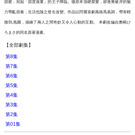
甜蜜，宛如「甜度過量」的王子降臨。徹原本強硬桀驁，卻逐漸被岸的魅
力帶亂節奏，生活也隨之發生改變。作品以閃耀喜劇風格爲基調，帶有輕
微BL氛圍，描繪了兩人之間奇妙又令人心動的互動。 本劇改編自奧嶋ひ
ろまさ的同名原著漫畫。
【全部劇集】
第8集
第7集
第6集
第5集
第4集
第3集
第2集
第01集