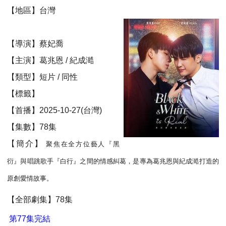
【地區】台灣
【導演】蔡妃喬
【主演】葛兆恩 / 紀成澔
【類型】短片 / 同性
【標籤】
【首播】2025-10-27(台灣)
【集數】78集
【簡介】
聚焦在全方位藝人『黑
衍』與唱跳歌手『白行』之間的情感糾葛，是專為葛兆恩與紀成澔打造的
原創愛情故事。
【全部劇集】78集
第77集完結