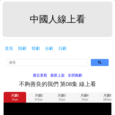
中國人線上看
首頁
陸劇
韓劇
台劇
日劇
最近更新
最新上架
全部戲劇
不夠善良的我們 第08集 線上看
片源1
片源2
片源3
片源4
片源5
IYun
HYun
JYun
JYun
MYun