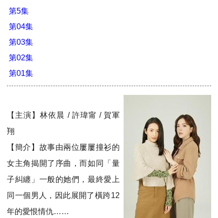
第5集
第04集
第03集
第02集
第01集
【主演】林依晨 / 許瑋甯 / 賀軍
翔
【簡介】故事由兩位屢屢撞衫的
女主角揭開了序曲，而如同「量
子糾纏」一般的她們，最終愛上
同一個男人，因此展開了橫跨12
年的愛恨情仇……