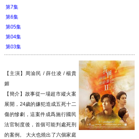
第7集
第6集
第05集
第04集
第03集
【主演】周渝民 / 薛仕凌 / 楊貴
媚
【簡介】故事從一場超市縱火案
展開，24歲的嫌犯造成五死十二
傷的慘劇，這案件成爲施⾏國民
法官制度後，首個可能判處死刑
的案例。 大火也燒出了六個家庭