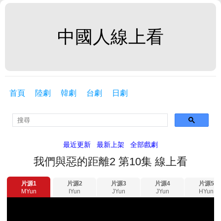
中國人線上看
首頁
陸劇
韓劇
台劇
日劇
最近更新
最新上架
全部戲劇
我們與惡的距離2 第10集 線上看
片源1
片源2
片源3
片源4
片源5
MYun
IYun
JYun
JYun
HYun