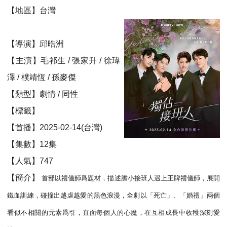
【地區】台灣
【導演】邱晧洲
【主演】毛祁生 / 張家升 / 徐瑋
澤 / 樸靖恆 / 孫麥傑
【類型】劇情 / 同性
【標籤】
【首播】2025-02-14(台灣)
【集數】12集
【人氣】747
【簡介】
首部以禮儀師爲題材，描述膽小接班人遇上王牌禮儀師，展開
鐵血訓練，碰撞出越虐越愛的黑色浪漫，全劇以「死亡」、「婚禮」兩個
看似不相關的元素爲引，直面每個人的心魔，在互相成長中收穫深刻愛