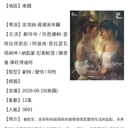
【地區】泰國
【導演】友塔納·羅潘派布爾
【主演】鄺玲玲 / 珙恩娜帕·瑟
塔拉塔那彭 / 阿披南·普拉瑟瓦
塔納坤 / 納茹蒙·彭素帕普 / 圖查
蓬·庫旺博迪特
【類型】劇情 / 愛情 / 同性
【標籤】
【首播】2026-06-19(泰國)
【集數】12集
【人氣】3691
【簡介】
被歡笑、笑容和祝福環繞的婚禮僅僅是愛情生活的起點。未來