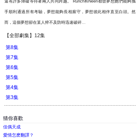
還有許多障礙等待著兩人共同跨越。 Runch和Neen都曾夢想她們能夠攜
手順利通過所有考驗，夢想能夠長相廝守，夢想彼此相伴直至白頭。然
而，這個夢想卻在某人猝不及防時迅速破碎…
【全部劇集】12集
第8集
第7集
第6集
第5集
第4集
第3集
猜你喜歡
佳偶天成
愛情怎麽翻譯？