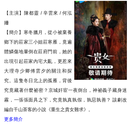
【主演】陳都靈 / 辛雲來 / 何泓
姍
【簡介】寒冬臘月，從小被棄養
鄉下的莊家三小姐莊寒雁，竟遍
體鱗傷地暈倒在莊府門前，她的
出現引起莊家內宅大亂，更惹來
大理寺少卿傅雲夕的關注和探
究。這隻冬日北上的孤雁，背後
究竟藏著什麼祕密？京城奸宦一夜倒台，神祕義子藏身迷
霧，一張張面具之下，究竟孰真孰假，孰惡孰善？ 該劇改
編自千山茶客的小說《重生之貴女難求》。
更多簡介