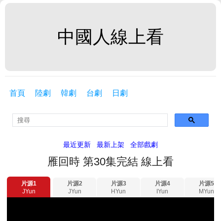
中國人線上看
首頁
陸劇
韓劇
台劇
日劇
最近更新
最新上架
全部戲劇
雁回時 第30集完結 線上看
片源1
片源2
片源3
片源4
片源5
JYun
JYun
HYun
IYun
MYun