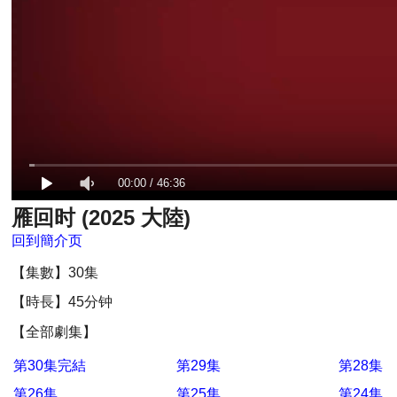
00:00
/
46:36
雁回时 (2025 大陸)
回到簡介页
【集數】30集
【時長】45分钟
【全部劇集】
第30集完結
第29集
第28集
第26集
第25集
第24集