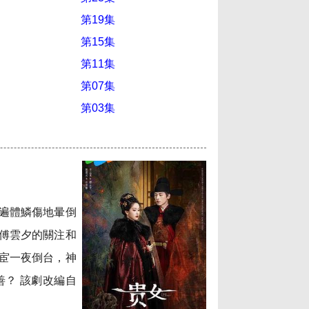
第19集
第15集
第11集
第07集
第03集
遍體鱗傷地暈倒
傅雲夕的關注和
宦一夜倒台，神
？ 該劇改編自