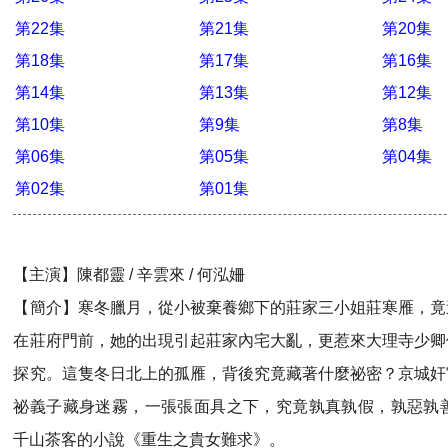
第22集
第21集
第20集
第18集
第17集
第16集
第14集
第13集
第12集
第10集
第9集
第8集
第06集
第05集
第04集
第02集
第01集
【主演】陳都靈 / 辛雲來 / 何泓姍
【簡介】寒冬臘月，從小被棄養鄉下的莊家三小姐莊寒雁，竟
在莊府門前，她的出現引起莊家內宅大亂，更惹來大理寺少卿
探究。這隻冬日北上的孤雁，背後究竟藏著什麼祕密？京城奸
祕義子藏身迷霧，一張張面具之下，究竟孰真孰假，孰惡孰善
千山茶客的小說《重生之貴女難求》。