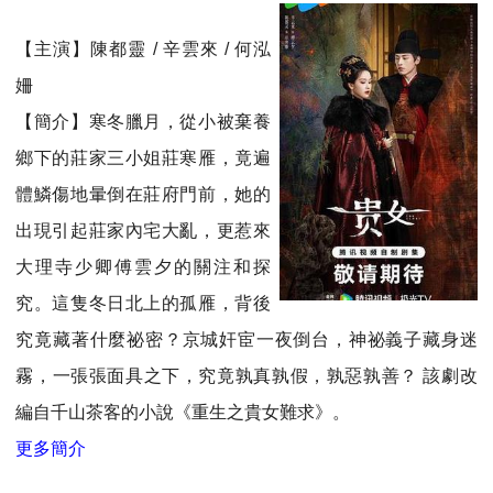
【主演】陳都靈 / 辛雲來 / 何泓
姍
【簡介】寒冬臘月，從小被棄養
鄉下的莊家三小姐莊寒雁，竟遍
體鱗傷地暈倒在莊府門前，她的
出現引起莊家內宅大亂，更惹來
大理寺少卿傅雲夕的關注和探
究。這隻冬日北上的孤雁，背後
究竟藏著什麼祕密？京城奸宦一夜倒台，神祕義子藏身迷
霧，一張張面具之下，究竟孰真孰假，孰惡孰善？ 該劇改
編自千山茶客的小說《重生之貴女難求》。
更多簡介