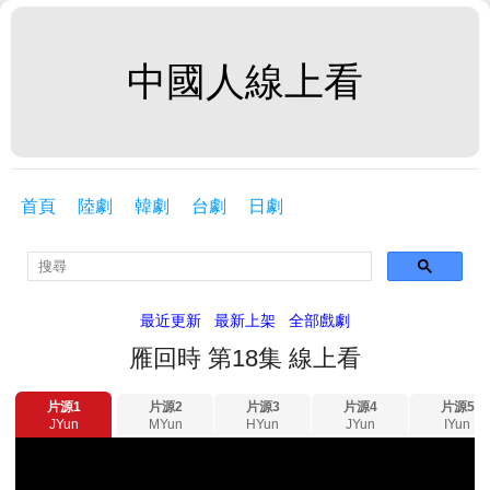
中國人線上看
首頁
陸劇
韓劇
台劇
日劇
最近更新
最新上架
全部戲劇
雁回時 第18集 線上看
片源1
片源2
片源3
片源4
片源5
JYun
MYun
HYun
JYun
IYun