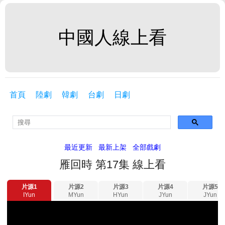
中國人線上看
首頁
陸劇
韓劇
台劇
日劇
最近更新
最新上架
全部戲劇
雁回時 第17集 線上看
片源1
片源2
片源3
片源4
片源5
IYun
MYun
HYun
JYun
JYun