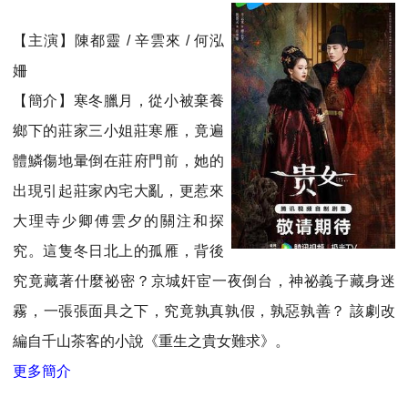
【主演】陳都靈 / 辛雲來 / 何泓
姍
【簡介】寒冬臘月，從小被棄養
鄉下的莊家三小姐莊寒雁，竟遍
體鱗傷地暈倒在莊府門前，她的
出現引起莊家內宅大亂，更惹來
大理寺少卿傅雲夕的關注和探
究。這隻冬日北上的孤雁，背後
究竟藏著什麼祕密？京城奸宦一夜倒台，神祕義子藏身迷
霧，一張張面具之下，究竟孰真孰假，孰惡孰善？ 該劇改
編自千山茶客的小說《重生之貴女難求》。
更多簡介