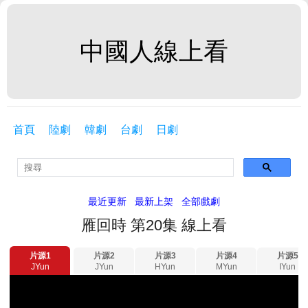
中國人線上看
首頁
陸劇
韓劇
台劇
日劇
最近更新
最新上架
全部戲劇
雁回時 第20集 線上看
片源1
片源2
片源3
片源4
片源5
JYun
JYun
HYun
MYun
IYun