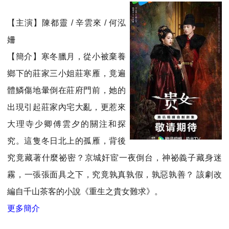
【主演】陳都靈 / 辛雲來 / 何泓
姍
【簡介】寒冬臘月，從小被棄養
鄉下的莊家三小姐莊寒雁，竟遍
體鱗傷地暈倒在莊府門前，她的
出現引起莊家內宅大亂，更惹來
大理寺少卿傅雲夕的關注和探
究。這隻冬日北上的孤雁，背後
究竟藏著什麼祕密？京城奸宦一夜倒台，神祕義子藏身迷
霧，一張張面具之下，究竟孰真孰假，孰惡孰善？ 該劇改
編自千山茶客的小說《重生之貴女難求》。
更多簡介