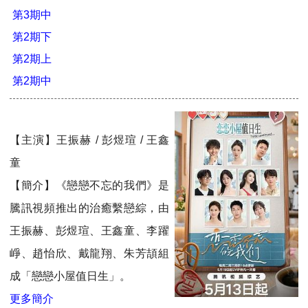
第3期中
第2期下
第2期上
第2期中
【主演】王振赫 / 彭煜瑄 / 王鑫
童
【簡介】《戀戀不忘的我們》是
騰訊視頻推出的治癒繫戀綜，由
王振赫、彭煜瑄、王鑫童、李躍
崢、趙怡欣、戴龍翔、朱芳頡組
成「戀戀小屋值日生」。
更多簡介