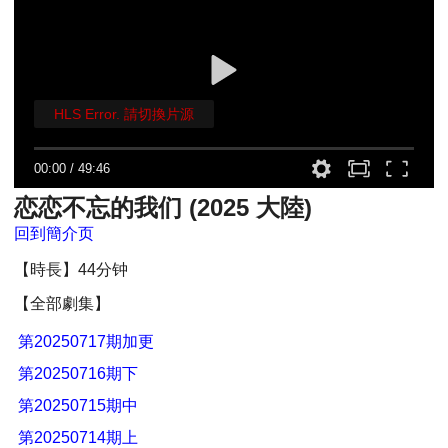
HLS Error. 請切換片源
00:00
/
49:46
恋恋不忘的我们 (2025 大陸)
回到簡介页
【時長】44分钟
【全部劇集】
第20250717期加更
第20250716期下
第20250715期中
第20250714期上