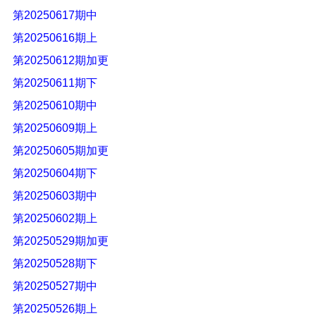
第20250617期中
第20250616期上
第20250612期加更
第20250611期下
第20250610期中
第20250609期上
第20250605期加更
第20250604期下
第20250603期中
第20250602期上
第20250529期加更
第20250528期下
第20250527期中
第20250526期上