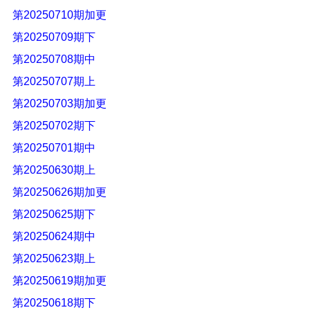
第20250710期加更
第20250709期下
第20250708期中
第20250707期上
第20250703期加更
第20250702期下
第20250701期中
第20250630期上
第20250626期加更
第20250625期下
第20250624期中
第20250623期上
第20250619期加更
第20250618期下