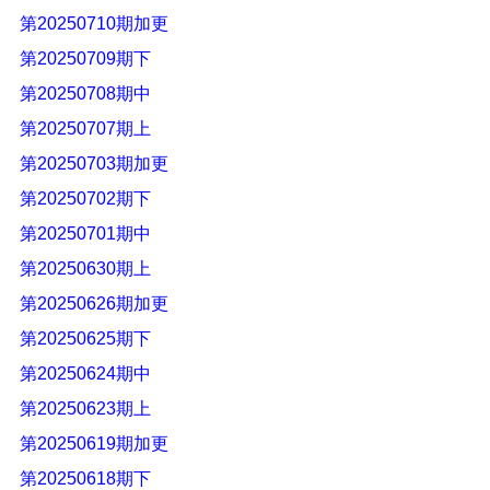
第20250710期加更
第20250709期下
第20250708期中
第20250707期上
第20250703期加更
第20250702期下
第20250701期中
第20250630期上
第20250626期加更
第20250625期下
第20250624期中
第20250623期上
第20250619期加更
第20250618期下