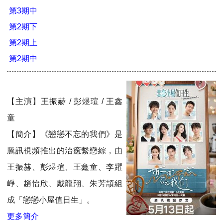
第3期中
第2期下
第2期上
第2期中
【主演】王振赫 / 彭煜瑄 / 王鑫
童
【簡介】《戀戀不忘的我們》是
騰訊視頻推出的治癒繫戀綜，由
王振赫、彭煜瑄、王鑫童、李躍
崢、趙怡欣、戴龍翔、朱芳頡組
成「戀戀小屋值日生」。
更多簡介