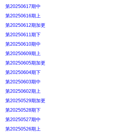
第20250617期中
第20250616期上
第20250612期加更
第20250611期下
第20250610期中
第20250609期上
第20250605期加更
第20250604期下
第20250603期中
第20250602期上
第20250529期加更
第20250528期下
第20250527期中
第20250526期上