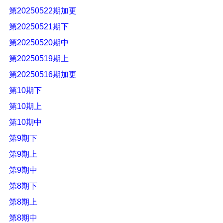
第20250522期加更
第20250521期下
第20250520期中
第20250519期上
第20250516期加更
第10期下
第10期上
第10期中
第9期下
第9期上
第9期中
第8期下
第8期上
第8期中