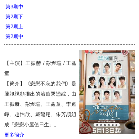
第3期中
第2期下
第2期上
第2期中
【主演】王振赫 / 彭煜瑄 / 王鑫
童
【簡介】《戀戀不忘的我們》是
騰訊視頻推出的治癒繫戀綜，由
王振赫、彭煜瑄、王鑫童、李躍
崢、趙怡欣、戴龍翔、朱芳頡組
成「戀戀小屋值日生」。
更多簡介