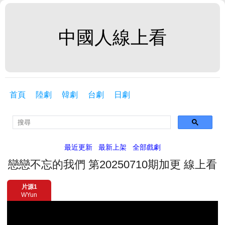
中國人線上看
首頁
陸劇
韓劇
台劇
日劇
最近更新
最新上架
全部戲劇
戀戀不忘的我們 第20250710期加更 線上看
片源1
WYun