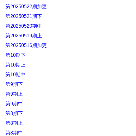
第20250522期加更
第20250521期下
第20250520期中
第20250519期上
第20250516期加更
第10期下
第10期上
第10期中
第9期下
第9期上
第9期中
第8期下
第8期上
第8期中