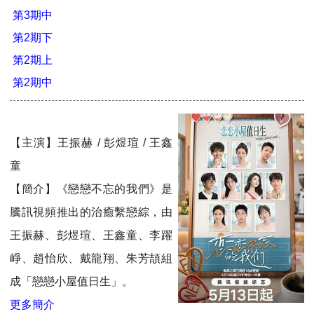
第3期中
第2期下
第2期上
第2期中
【主演】王振赫 / 彭煜瑄 / 王鑫
童
【簡介】《戀戀不忘的我們》是
騰訊視頻推出的治癒繫戀綜，由
王振赫、彭煜瑄、王鑫童、李躍
崢、趙怡欣、戴龍翔、朱芳頡組
成「戀戀小屋值日生」。
更多簡介