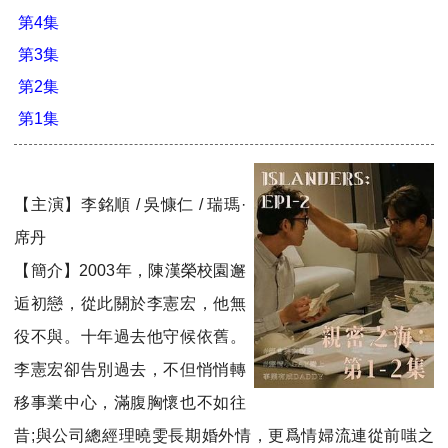
第4集
第3集
第2集
第1集
【主演】李銘順 / 吳慷仁 / 瑞瑪·
席丹
【簡介】2003年，陳漢榮校園邂
逅初戀，從此關於李憲宏，他無
役不與。十年過去他守候依舊。
李憲宏卻告別過去，不但悄悄轉
移事業中心，滿腹胸懷也不如往
昔;與公司總經理曉雯長期婚外情，更爲情婦流連從前嗤之