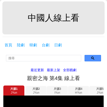
中國人線上看
首頁
陸劇
韓劇
台劇
日劇
最近更新
最新上架
全部戲劇
親密之海 第4集 線上看
片源1
片源2
片源3
片源4
片源5
JYun
JYun
IYun
HYun
JYun