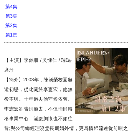
第4集
第3集
第2集
第1集
【主演】李銘順 / 吳慷仁 / 瑞瑪·
席丹
【簡介】2003年，陳漢榮校園邂
逅初戀，從此關於李憲宏，他無
役不與。十年過去他守候依舊。
李憲宏卻告別過去，不但悄悄轉
移事業中心，滿腹胸懷也不如往
昔;與公司總經理曉雯長期婚外情，更爲情婦流連從前嗤之