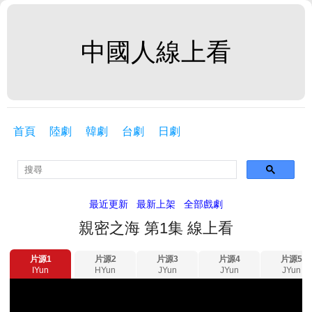
中國人線上看
首頁
陸劇
韓劇
台劇
日劇
最近更新
最新上架
全部戲劇
親密之海 第1集 線上看
片源1
片源2
片源3
片源4
片源5
IYun
HYun
JYun
JYun
JYun