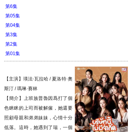
第6集
第05集
第04集
第3集
第2集
第01集
【主演】瑛法·瓦拉哈 / 夏洛特·奧
斯汀 / 瑪琳·賽林
【簡介】上班族普魯因爲打了個
色眯眯的上司而被解僱，她還要
照顧母親和弟弟妹妹，心情十分
低落。這時，她遇到了瑞，一個