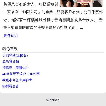
美麗又富有的女人。瑞提議她開
一家名爲「無限公司」的企業，只要客戶有錢，公司什麼都
做。瑞家有一棟樓可以出租，普魯很樂意成爲合伙人。 普
魯不知道是眼前瑞的美貌還是醉酒打動了她， ...
更多簡介
猜你喜歡
大叔的愛(泰國版)
鯨魚雜貨鋪
清醒點，泰爾先生
40歲前想要達成的10件事
我是家庭教師岸騎士
鄉村羅曼史
©
chinaq