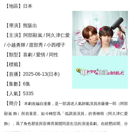
【地區】日本
【導演】熊阪出
【主演】阿部顯嵐 / 阿久津仁愛
/ 小越勇輝 / 渡部秀 / 小西櫻子
【類型】喜劇 / 愛情 / 同性
【標籤】
【首播】2025-06-13(日本)
【集數】6集
【人氣】5335
【簡介】
本劇改編自漫畫，是一部講述人氣帥氣演員赤藤優一郎（阿部
顯嵐 飾）與前童星、如今轉型爲「低調派演員」的青柳萌（阿久津仁愛
飾），爲了角色塑造與宣傳而展開同居生活的浪漫喜劇。在經歷緋聞、分