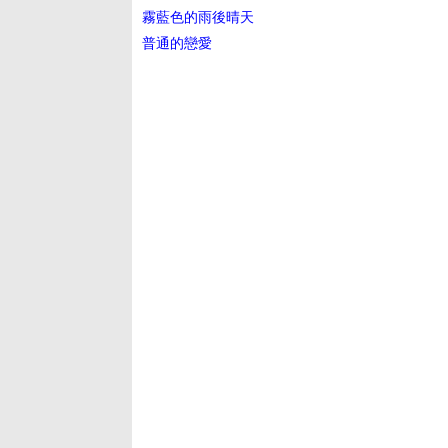
霧藍色的雨後晴天
普通的戀愛