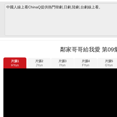
中國人線上看ChinaQ提供熱門韓劇,日劇,陸劇,台劇線上看。
鄰家哥哥給我愛 第09
片源1
片源2
片源3
片源4
片源5
HYun
JYun
IYun
FYun
GYun