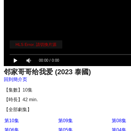
HLS Error. 請切換片源
00:00
/
0:00
邻家哥哥给我爱 (2023 泰國)
回到簡介页
【集數】10集
【時長】42 min.
【全部劇集】
第10集
第09集
第08集
第06集
第05集
第04集