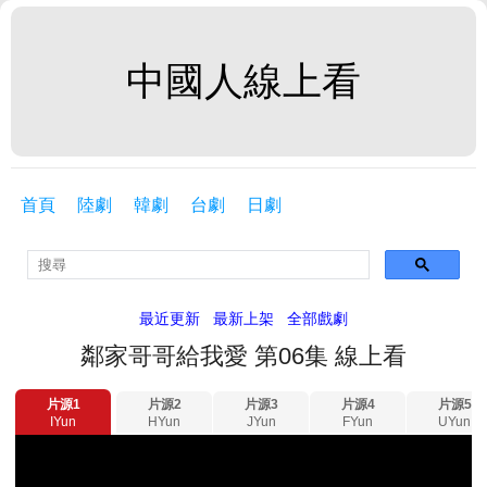
中國人線上看
首頁
陸劇
韓劇
台劇
日劇
最近更新
最新上架
全部戲劇
鄰家哥哥給我愛 第06集 線上看
片源1
片源2
片源3
片源4
片源5
IYun
HYun
JYun
FYun
UYun