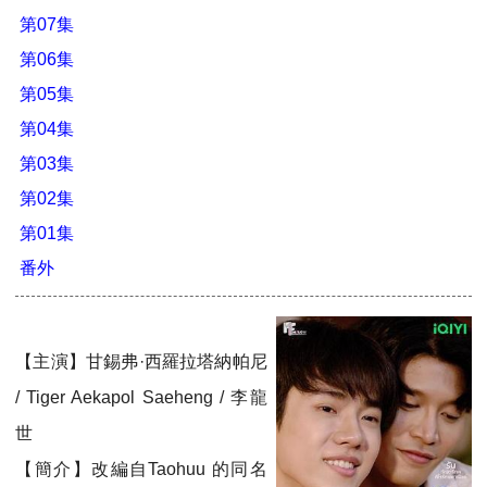
第07集
第06集
第05集
第04集
第03集
第02集
第01集
番外
【主演】甘錫弗·西羅拉塔納帕尼
/ Tiger Aekapol Saeheng / 李龍
世
【簡介】改編自Taohuu 的同名