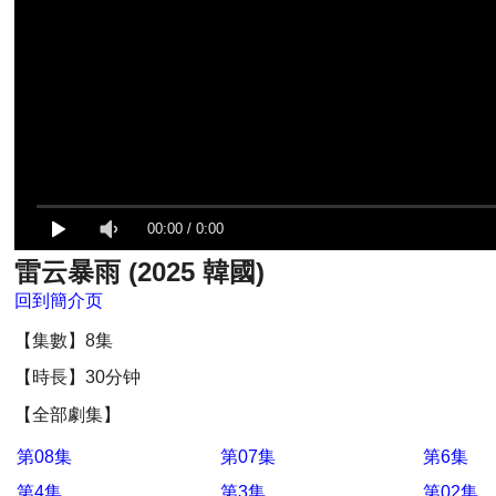
00:00
/
0:00
雷云暴雨 (2025 韓國)
回到簡介页
【集數】8集
【時長】30分钟
【全部劇集】
第08集
第07集
第6集
第4集
第3集
第02集