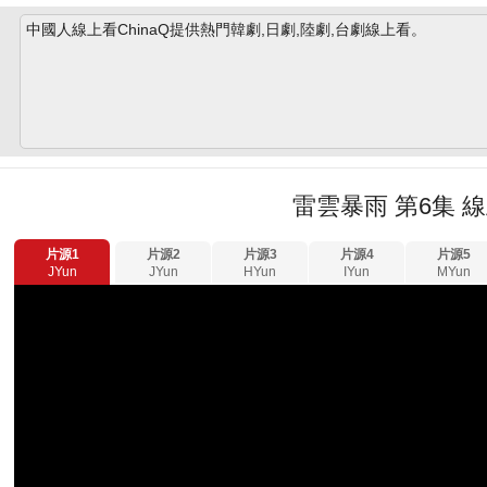
中國人線上看ChinaQ提供熱門韓劇,日劇,陸劇,台劇線上看。
雷雲暴雨 第6集 
片源1
片源2
片源3
片源4
片源5
JYun
JYun
HYun
IYun
MYun