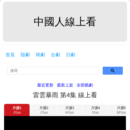
中國人線上看
首頁
陸劇
韓劇
台劇
日劇
最近更新
最新上架
全部戲劇
雷雲暴雨 第4集 線上看
片源1
片源2
片源3
片源4
片源5
JYun
JYun
HYun
IYun
MYun