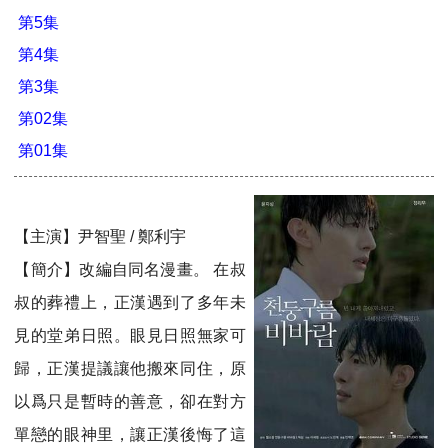
第5集
第4集
第3集
第02集
第01集
【主演】尹智聖 / 鄭利宇
【簡介】改編自同名漫畫。 在叔
叔的葬禮上，正漢遇到了多年未
見的堂弟日照。眼見日照無家可
歸，正漢提議讓他搬來同住，原
以爲只是暫時的善意，卻在對方
單戀的眼神里，讓正漢後悔了這