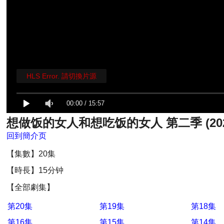
HLS Error. 請切換片源
00:00
/
15:57
想做饭的女人和想吃饭的女人 第二季 (202
回到簡介页
【集數】20集
【時長】15分钟
【全部劇集】
第20集
第19集
第18集
第16集
第15集
第14集