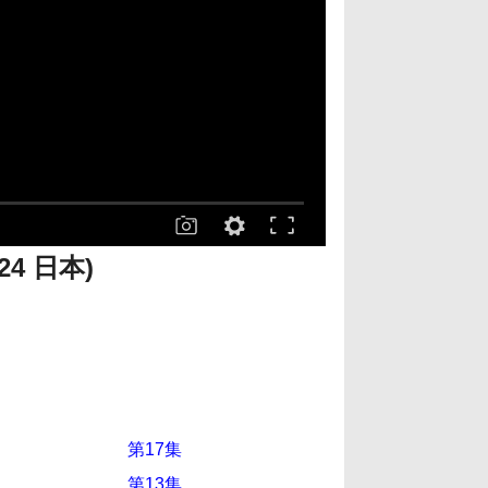
4 日本)
第17集
第13集