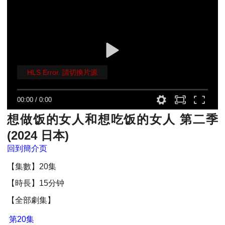
HLS Error. 請切換片源
00:00
/
0:00
想做饭的女人和想吃饭的女人 第二季
(2024 日本)
回到簡介页
【集數】20集
【時長】15分钟
【全部劇集】
第20集