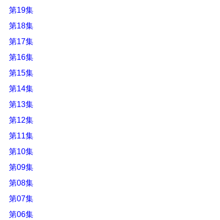
第19集
第18集
第17集
第16集
第15集
第14集
第13集
第12集
第11集
第10集
第09集
第08集
第07集
第06集