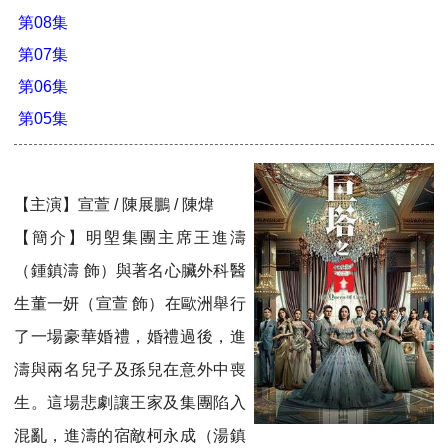
第08集
第07集
第06集
第05集
【主演】宣萱 / 陳展鵬 / 陳煒
【簡介】明塱集團主席王進濤
（鍾鎮濤 飾）與著名心臟外科醫
生董一妍（宣萱 飾）在歐洲舉行
了一場豪華婚禮，婚禮過後，進
濤與兩名兒子及孫兒在意外中喪
生。這場悲劇讓王家及集團陷入
混亂，進濤的宿敵柯永成（湯鎮