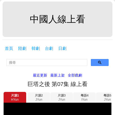
中國人線上看
首頁
陸劇
韓劇
台劇
日劇
最近更新
最新上架
全部戲劇
巨塔之後 第07集 線上看
片源1
片源2
片源3
粵語4
粵語5
HYun
JYun
JYun
IYun
JYun