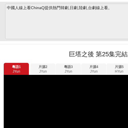
中國人線上看ChinaQ提供熱門韓劇,日劇,陸劇,台劇線上看。
巨塔之後 第25集完結
粵語1
片源2
粵語3
片源4
片源5
JYun
JYun
JYun
JYun
HYun