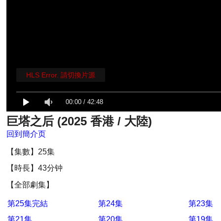
HLS Error. 請切換片源
00:00
/
42:48
巨塔之后 (2025 香港 / 大陸)
回到簡介页
【集數】25集
【時長】43分钟
【全部劇集】
第25集完結
第24集
第23集
第21集
第20集
第19集