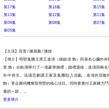
第17集
第16集
第15集
第13集
第12集
第11集
第09集
第08集
第07集
第05集
【主演】宣萱 / 陳展鵬 / 陳煒
【簡介】明塱集團主席王進濤（鍾鎮濤 飾）與著名心臟外科
萱 飾）在歐洲舉行了一場豪華婚禮，婚禮過後，進濤與兩名
外中喪生。這場悲劇讓王家及集團陷入混亂，進濤的宿敵
飾）更企圖伺機奪取明塱的核心項目。同時要應付王家權力鬥
量的一妍， ...
更多簡介