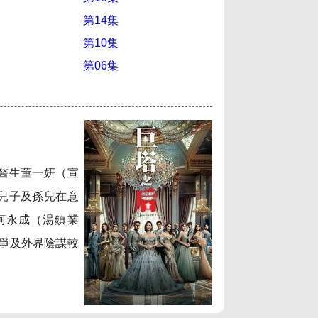
第14集
第10集
第06集
醫生董一妍（宣
兒子及孫兒在意
柯永成（湯鎮業
爭及外界陰謀較