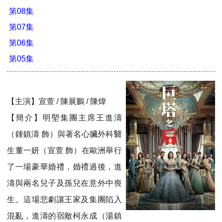
第08集
第07集
第06集
第05集
【主演】宣萱 / 陳展鵬 / 陳煒
【簡介】明塱集團主席王進濤
（鍾鎮濤 飾）與著名心臟外科醫
生董一妍（宣萱 飾）在歐洲舉行
了一場豪華婚禮，婚禮過後，進
濤與兩名兒子及孫兒在意外中喪
生。這場悲劇讓王家及集團陷入
混亂，進濤的宿敵柯永成（湯鎮