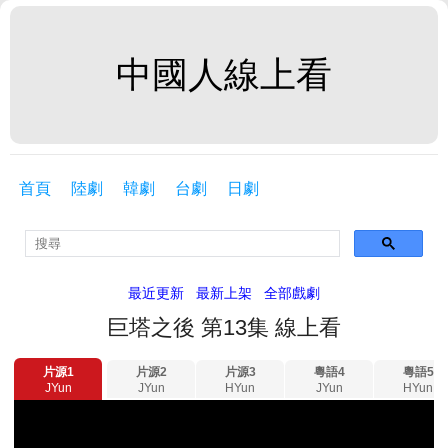
中國人線上看
首頁
陸劇
韓劇
台劇
日劇
最近更新
最新上架
全部戲劇
巨塔之後 第13集 線上看
片源1
片源2
片源3
粵語4
粵語5
JYun
JYun
HYun
JYun
HYun