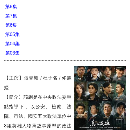
第8集
第7集
第6集
第05集
第04集
第03集
【主演】張豐毅 / 杜子名 / 佟麗
婭
【簡介】該劇是在中央政法委重
點指導下， 以公安、 檢察、法
院、司法、國安五大政法單位中
8組英雄人物爲故事原型的政法