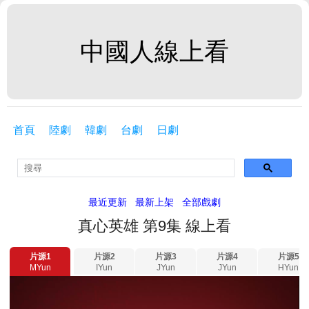
中國人線上看
首頁
陸劇
韓劇
台劇
日劇
最近更新
最新上架
全部戲劇
真心英雄 第9集 線上看
片源1
片源2
片源3
片源4
片源5
MYun
IYun
JYun
JYun
HYun