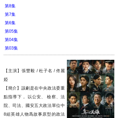
第8集
第7集
第6集
第05集
第04集
第03集
【主演】張豐毅 / 杜子名 / 佟麗
婭
【簡介】該劇是在中央政法委重
點指導下， 以公安、 檢察、法
院、司法、國安五大政法單位中
8組英雄人物爲故事原型的政法