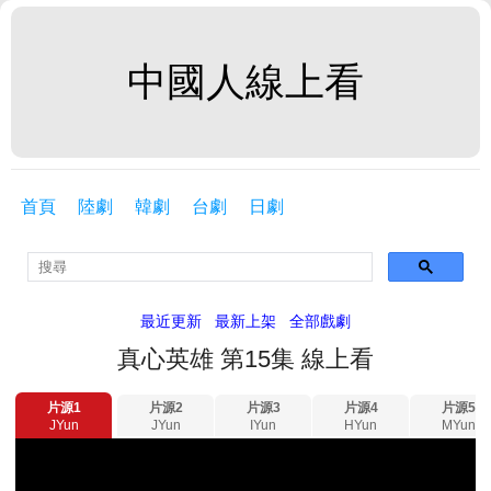
中國人線上看
首頁
陸劇
韓劇
台劇
日劇
最近更新
最新上架
全部戲劇
真心英雄 第15集 線上看
片源1
片源2
片源3
片源4
片源5
JYun
JYun
IYun
HYun
MYun