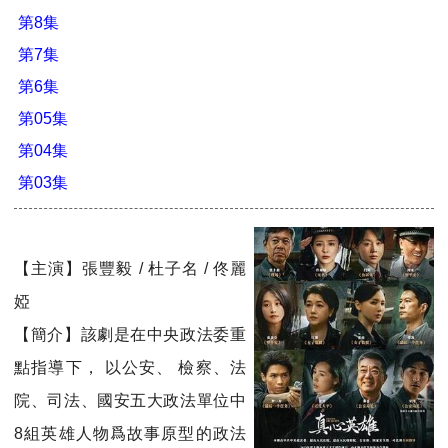
第8集
第7集
第6集
第05集
第04集
第03集
【主演】張豐毅 / 杜子名 / 佟麗
婭
【簡介】該劇是在中央政法委重
點指導下， 以公安、 檢察、法
院、司法、國安五大政法單位中
8組英雄人物爲故事原型的政法