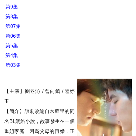
第9集
第8集
第07集
第06集
第5集
第4集
第03集
【主演】劉冬沁 / 曾向鎮 / 陸婷
玉
【簡介】該劇改編自木蘇里的同
名BL網絡小說，故事發生在一個
重組家庭，因爲父母的再婚，正