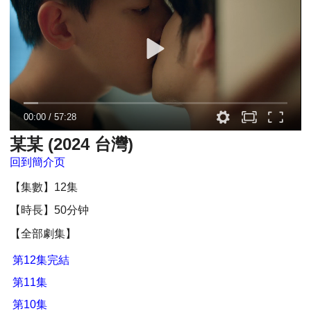
00:00
/
57:28
某某 (2024 台灣)
回到簡介页
【集數】12集
【時長】50分钟
【全部劇集】
第12集完結
第11集
第10集