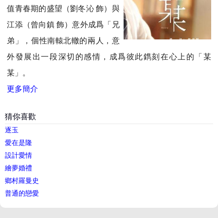
值青春期的盛望（劉冬沁 飾）與
江添（曾向鎮 飾）意外成爲「兄
弟」，個性南轅北轍的兩人，意
外發展出一段深切的感情，成爲彼此鐫刻在心上的「某
某」。
更多簡介
猜你喜歡
逐玉
愛在是隆
設計愛情
繪夢婚禮
鄉村羅曼史
普通的戀愛