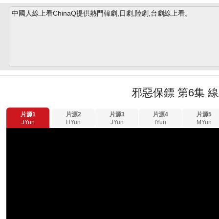
中國人線上看ChinaQ提供熱門韓劇,日劇,陸劇,台劇線上看。
邪惡保鏢 第6集 
片源1
片源2
片源3
片源4
片源5
JYun
HYun
JYun
IYun
MYun