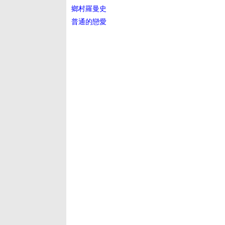
鄉村羅曼史
普通的戀愛