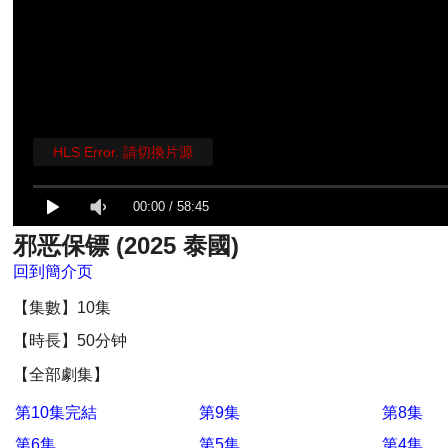
HLS Error. 請切換片源
00:00
/
58:45
邪恶保镖 (2025 泰國)
回到簡介页
【集數】10集
【時長】50分钟
【全部劇集】
第10集完結
第9集
第8集
第6集
第5集
第4集