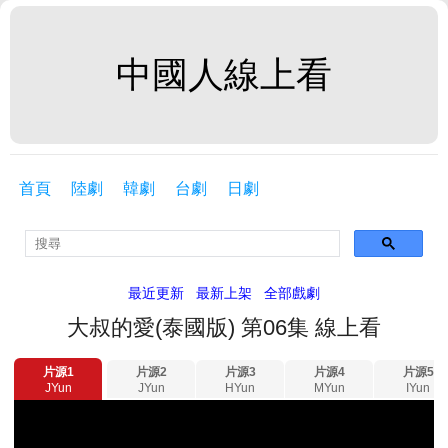
中國人線上看
首頁
陸劇
韓劇
台劇
日劇
最近更新
最新上架
全部戲劇
大叔的愛(泰國版) 第06集 線上看
片源1
片源2
片源3
片源4
片源5
JYun
JYun
HYun
MYun
IYun