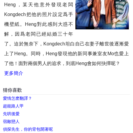
Heng，某天他意外發現老闆
Kongdech把他的照片設定爲手
機壁紙。Heng對此感到大惑不
解，因爲老闆已經結婚三十年
了。迫於無奈下，Kongdech坦白自己在妻子離世後逐漸愛
上了Heng。同時，Heng發現他的新同事兼室友Mo也愛上
了他！面對兩個男人的追求，到底Heng會如何抉擇呢？
更多簡介
猜你喜歡
愛情怎麽翻譯？
超能路人甲
先哄後愛
宿敵戀人
偵探先生，你的背包開著呢