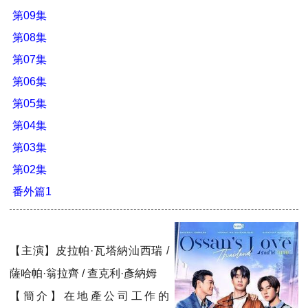
第09集
第08集
第07集
第06集
第05集
第04集
第03集
第02集
番外篇1
【主演】皮拉帕·瓦塔納汕西瑞 /
薩哈帕·翁拉齊 / 查克利·彥納姆
【簡介】在地產公司工作的