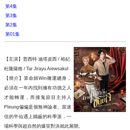
第4集
第3集
第2集
第01集
【主演】普西特·迪塔皮西 / 裕紀·
杜隆薩格 / Tar Jirayu Aiewsakul
【簡介】算命師Win黴運纏身，
必須在一年內找到擁有功德之人
才能轉運，而撞鬼節目主持人
Pleung偏偏是個無神論者。當迷
信的半仙遇上鐵齒的科學派，一
場科學與超自然的爆笑對決就此展開。