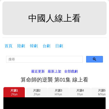
中國人線上看
首頁
陸劇
韓劇
台劇
日劇
最近更新
最新上架
全部戲劇
算命師的逆襲 第01集 線上看
片源1
片源2
片源3
片源4
片源5
JYun
JYun
HYun
IYun
MYun