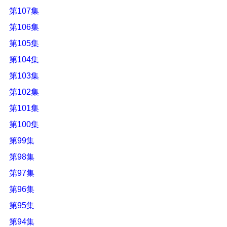
第107集
第106集
第105集
第104集
第103集
第102集
第101集
第100集
第99集
第98集
第97集
第96集
第95集
第94集