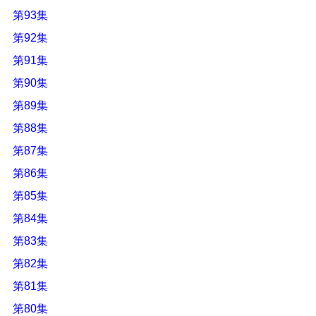
第93集
第92集
第91集
第90集
第89集
第88集
第87集
第86集
第85集
第84集
第83集
第82集
第81集
第80集