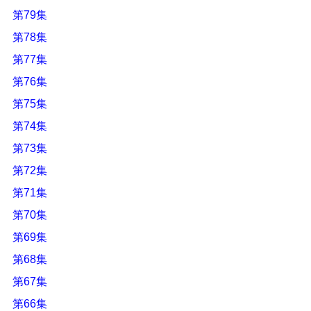
第79集
第78集
第77集
第76集
第75集
第74集
第73集
第72集
第71集
第70集
第69集
第68集
第67集
第66集