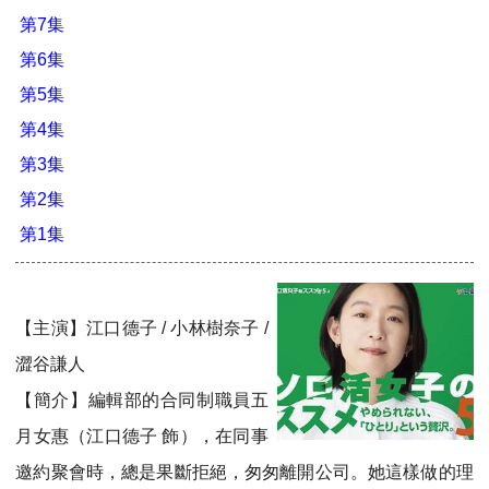
第7集
第6集
第5集
第4集
第3集
第2集
第1集
【主演】江口德子 / 小林樹奈子 /
澀谷謙人
【簡介】編輯部的合同制職員五
月女惠（江口德子 飾），在同事
邀約聚會時，總是果斷拒絕，匆匆離開公司。她這樣做的理