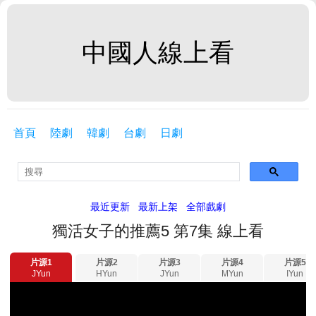
中國人線上看
首頁
陸劇
韓劇
台劇
日劇
最近更新
最新上架
全部戲劇
獨活女子的推薦5 第7集 線上看
片源1
片源2
片源3
片源4
片源5
JYun
HYun
JYun
MYun
IYun