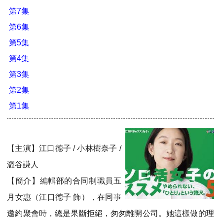
第7集
第6集
第5集
第4集
第3集
第2集
第1集
【主演】江口德子 / 小林樹奈子 /
澀谷謙人
【簡介】編輯部的合同制職員五
月女惠（江口德子 飾），在同事
邀約聚會時，總是果斷拒絕，匆匆離開公司。她這樣做的理