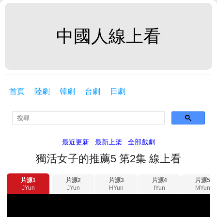
中國人線上看
首頁
陸劇
韓劇
台劇
日劇
最近更新
最新上架
全部戲劇
獨活女子的推薦5 第2集 線上看
片源1
片源2
片源3
片源4
片源5
JYun
JYun
HYun
IYun
MYun