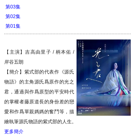
第03集
第02集
第01集
【主演】吉高由里子 / 柄本佑 /
岸谷五朗
【簡介】紫式部的代表作《源氏
物語》的主角源氏爲原作的光之
君，通過與作爲原型的平安時代
的掌權者藤原道長的身份差的戀
愛和作爲單親媽媽的奮鬥等，描
繪執筆源氏物語的紫式部的人生。
更多簡介