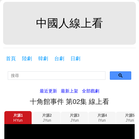
中國人線上看
首頁
陸劇
韓劇
台劇
日劇
最近更新
最新上架
全部戲劇
十角館事件 第02集 線上看
片源1
片源2
片源3
片源4
片源5
HYun
JYun
JYun
IYun
JYun