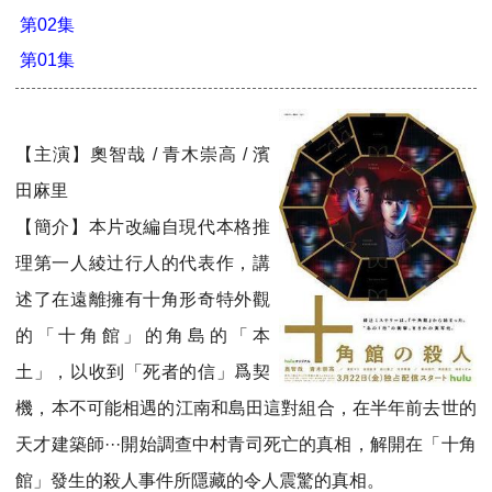
第02集
第01集
【主演】奧智哉 / 青木崇高 / 濱
田麻里
【簡介】本片改編自現代本格推
理第一人綾辻行人的代表作，講
述了在遠離擁有十角形奇特外觀
的「十角館」的角島的「本
土」，以收到「死者的信」爲契
機，本不可能相遇的江南和島田這對組合，在半年前去世的
天才建築師···開始調查中村青司死亡的真相，解開在「十角
館」發生的殺人事件所隱藏的令人震驚的真相。