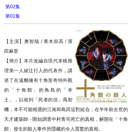
第02集
第01集
【主演】奧智哉 / 青木崇高 / 濱
田麻里
【簡介】本片改編自現代本格推
理第一人綾辻行人的代表作，講
述了在遠離擁有十角形奇特外觀
的「十角館」的角島的「本
土」，以收到「死者的信」爲契
機，本不可能相遇的江南和島田這對組合，在半年前去世的
天才建築師···開始調查中村青司死亡的真相，解開在「十角
館」發生的殺人事件所隱藏的令人震驚的真相。