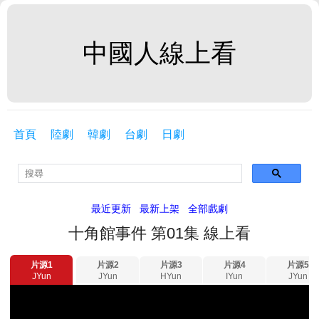
中國人線上看
首頁
陸劇
韓劇
台劇
日劇
最近更新
最新上架
全部戲劇
十角館事件 第01集 線上看
片源1
片源2
片源3
片源4
片源5
JYun
JYun
HYun
IYun
JYun