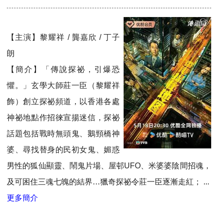
【主演】黎耀祥 / 龔嘉欣 / 丁子
朗
【簡介】「傳說探祕，引爆恐
懼。」玄學大師莊一臣（黎耀祥
飾）創立探祕頻道，以香港各處
神祕地點作招徠宣揚迷信，探祕
話題包括戰時無頭鬼、鵝頸橋神
婆、尋找替身的民初女鬼、媚惑
男性的狐仙顯靈、鬧鬼片場、屋邨UFO、米婆婆陰間招魂，
及可困住三魂七魄的結界…獵奇探祕令莊一臣逐漸走紅； ...
更多簡介