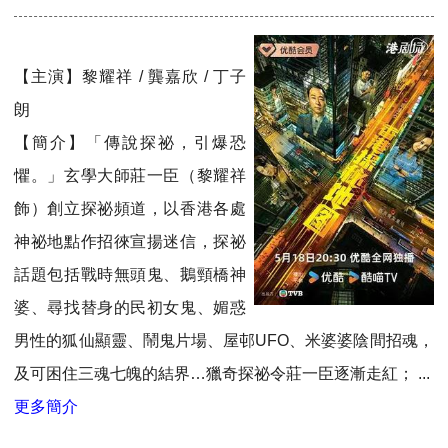
【主演】黎耀祥 / 龔嘉欣 / 丁子
朗
【簡介】「傳說探祕，引爆恐
懼。」玄學大師莊一臣（黎耀祥
飾）創立探祕頻道，以香港各處
神祕地點作招徠宣揚迷信，探祕
話題包括戰時無頭鬼、鵝頸橋神
婆、尋找替身的民初女鬼、媚惑
男性的狐仙顯靈、鬧鬼片場、屋邨UFO、米婆婆陰間招魂，
及可困住三魂七魄的結界…獵奇探祕令莊一臣逐漸走紅； ...
更多簡介